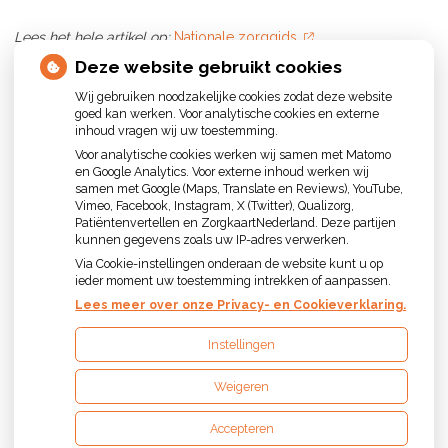
Lees het hele artikel op:
Nationale zorggids
Publicatiedatum:
05-01-2026
Deze website gebruikt cookies
Wij gebruiken noodzakelijke cookies zodat deze website
Terug naar overzicht
goed kan werken. Voor analytische cookies en externe
inhoud vragen wij uw toestemming.
Voor analytische cookies werken wij samen met Matomo
en Google Analytics. Voor externe inhoud werken wij
samen met Google (Maps, Translate en Reviews), YouTube,
Vimeo, Facebook, Instagram, X (Twitter), Qualizorg,
Patiëntenvertellen en ZorgkaartNederland. Deze partijen
kunnen gegevens zoals uw IP-adres verwerken.
Uw Zorg Online
|
Beheer
Via Cookie-instellingen onderaan de website kunt u op
ieder moment uw toestemming intrekken of aanpassen.
Privacy verklaring
|
Cookie-instellingen
|
Voorwaarden
Lees meer over onze Privacy- en Cookieverklaring.
Instellingen
Weigeren
Accepteren